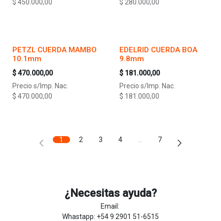
$
450.000,00
$
280.000,00
PETZL CUERDA MAMBO
EDELRID CUERDA BOA
10.1mm
9.8mm
$
470.000,00
$
181.000,00
Precio s/Imp. Nac.
Precio s/Imp. Nac.
$
470.000,00
$
181.000,00
1
2
3
4
…
7
¿Necesitas ayuda?
Email:
Whastapp: +54 9 2901 51-6515