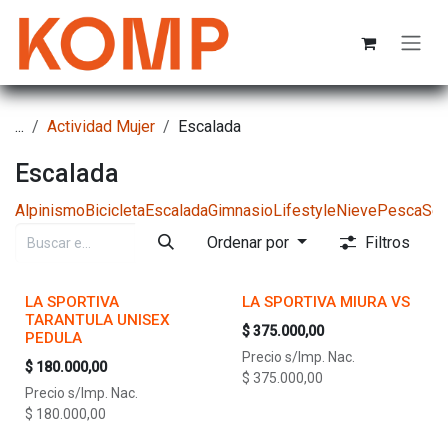
Ir al contenido
...
Actividad Mujer
Escalada
Escalada
Alpinismo
Bicicleta
Escalada
Gimnasio
Lifestyle
Nieve
Pesca
Sen
Ordenar por
Filtros
LA SPORTIVA
LA SPORTIVA MIURA VS
TARANTULA UNISEX
$
375.000,00
PEDULA
Precio s/Imp. Nac.
$
180.000,00
$
375.000,00
Precio s/Imp. Nac.
$
180.000,00