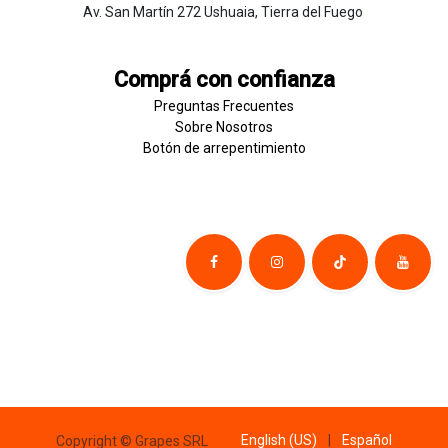
Av. San Martín 272 Ushuaia, Tierra del Fuego
Comprá con confianza
Preguntas Frecuentes
Sobre
Nosotros
Botón de
​arre
pentim
​​​iento
English (US)
|
Español
Copyright © Grapes SRL