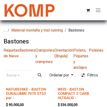
Ir al contenido
...
Material montaña y trail running
Bastones
Bastones
Raquetas
Bastones
Crampones
Orientación
Piolets,
Polainas
de Nieve
y
(Brujula)
Piquetas
crampines
y
anclajes
Ordenar por
Filtros
NATUREHIKE - BASTON
WEIS - BASTON
DURALUMIN 7075 ST03
COMPACT Z CARB
par -
ULTRALIG -
$
90.000,00
$
336.000,00