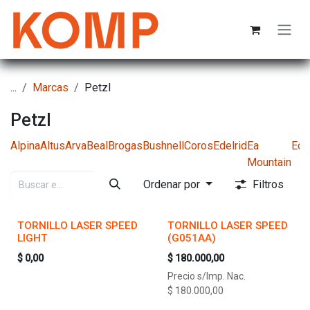
Ir al contenido
...
Marcas
Petzl
Petzl
Alpina
Altus
Arva
Beal
Brogas
Bushnell
Coros
Edelrid
Ea
Ede
Mountain
Ordenar por
Filtros
TORNILLO LASER SPEED
TORNILLO LASER SPEED
LIGHT
(G051AA)
$
0,00
$
180.000,00
Precio s/Imp. Nac.
$
180.000,00