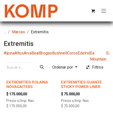
Ir al contenido
...
Marcas
Extremitis
Extremitis
Alpina
Altus
Arva
Beal
Brogas
Bushnell
Coros
Edelrid
Ea
Ede
Mountain
Ordenar por
Filtros
EXTREMITIES POLAINA
EXTREMITIES GUANTE
NOVAGAITERS
STICKY POWER LINER
$
175.000,00
$
75.000,00
Precio s/Imp. Nac.
Precio s/Imp. Nac.
$
175.000,00
$
75.000,00