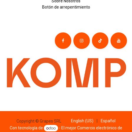
Sobre
Nosotros
Botón de
​arre
pentim
​​​iento
English (US)
|
Español
Copyright © Grapes SRL
Con tecnología de
- El mejor
Comercio electrónico de