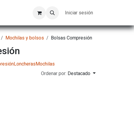
Kompeer
Trabajos
Iniciar sesión
Mochilas y bolsos
Bolsas Compresión
esión
resión
Loncheras
Mochilas
Ordenar por:
Destacado