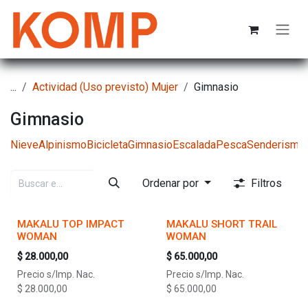
Ir al contenido
...
Actividad (Uso previsto) Mujer
Gimnasio
Gimnasio
Nieve
Alpinismo
Bicicleta
Gimnasio
Escalada
Pesca
Senderismo
Ordenar por
Filtros
MAKALU TOP IMPACT
MAKALU SHORT TRAIL
WOMAN
WOMAN
$
28.000,00
$
65.000,00
Precio s/Imp. Nac.
Precio s/Imp. Nac.
$
28.000,00
$
65.000,00