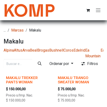
Ir al contenido
...
Marcas
Makalu
Makalu
Alpina
Altus
Arva
Beal
Brogas
Bushnell
Coros
Edelrid
Ea
Ede
Mountain
Ordenar por
Filtros
MAKALU TREKKER
MAKALU TRANGO
PANTS WOMAN
SWEATER WOMAN
$
150.000,00
$
75.000,00
Precio s/Imp. Nac.
Precio s/Imp. Nac.
$
150.000,00
$
75.000,00