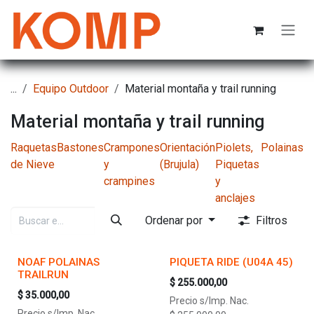
Ir al contenido
...
Equipo Outdoor
Material montaña y trail running
Material montaña y trail running
Raquetas
Bastones
Crampones
Orientación
Piolets,
Polainas
de Nieve
y
(Brujula)
Piquetas
crampines
y
anclajes
Ordenar por
Filtros
NOAF POLAINAS
PIQUETA RIDE (U04A 45)
TRAILRUN
$
255.000,00
$
35.000,00
Precio s/Imp. Nac.
Precio s/Imp. Nac.