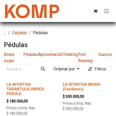
Ir al contenido
...
Calzado
Pédulas
Pédulas
Botas
Pédulas
Aproximación
Trekking
Trail
Suecos
esqui
Running
Ordenar por
Filtros
LA SPORTIVA
LA SPORTIVA MIURA
TARANTULA UNISEX
(Cordones)
PEDULA
$
300.000,00
$
180.000,00
Precio s/Imp. Nac.
Precio s/Imp. Nac.
$
300.000,00
$
180.000,00