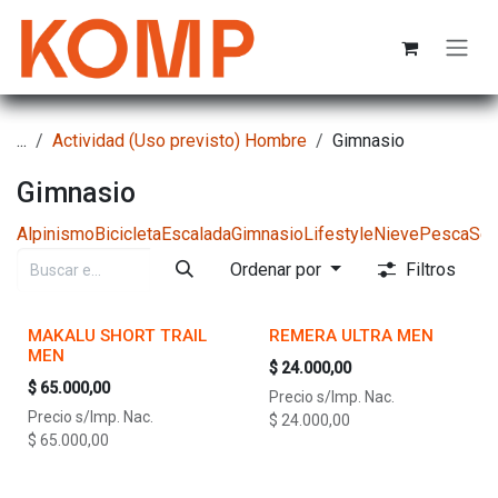
Ir al contenido
...
Actividad (Uso previsto) Hombre
Gimnasio
Gimnasio
Alpinismo
Bicicleta
Escalada
Gimnasio
Lifestyle
Nieve
Pesca
Sen
Ordenar por
Filtros
MAKALU SHORT TRAIL
REMERA ULTRA MEN
MEN
$
24.000,00
$
65.000,00
Precio s/Imp. Nac.
Precio s/Imp. Nac.
$
24.000,00
$
65.000,00