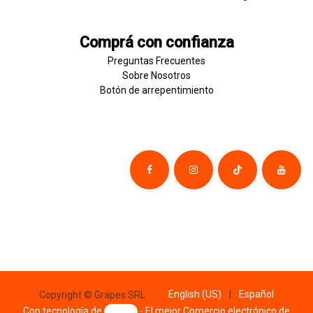
Comprá con confianza
Preguntas Frecuentes
Sobre
Nosotros
Botón de
​arre
pentim
​​​iento
English (US)
|
Español
Copyright © Grapes SRL
Con tecnología de
- El mejor
Comercio electrónico de