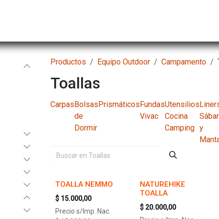
Hombre
Niños
Equipo Técnico
Actividad
Productos
Equipo Outdoor
Campamento
Toallas
Carpas
Bolsas
Prismáticos
Fundas
Utensilios
Liner
de
Vivac
Cocina
Sába
Dormir
Camping
y
Mant
TOALLA NEMMO
NATUREHIKE
TOALLA
$
15.000,00
$
20.000,00
Precio s/Imp. Nac.