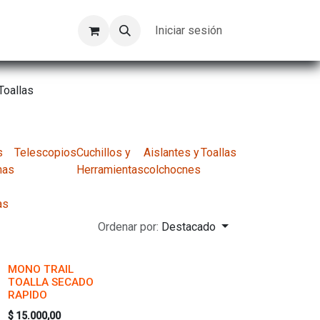
Kompeer
Trabajos
Iniciar sesión
Toallas
s
Telescopios
Cuchillos y
Aislantes y
Toallas
nas
Herramientas
colchocnes
as
Ordenar por:
Destacado
MONO TRAIL
TOALLA SECADO
RAPIDO
$
15.000,00