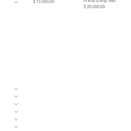
Precio s/Imp. Nac.
$
15.000,00
$
20.000,00