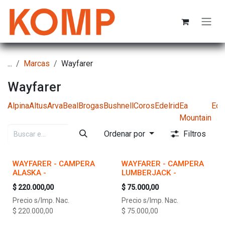
Ir al contenido
...
Marcas
Wayfarer
Wayfarer
Alpina
Altus
Arva
Beal
Brogas
Bushnell
Coros
Edelrid
Ea
Ede
Mountain
Ordenar por
Filtros
WAYFARER - CAMPERA
WAYFARER - CAMPERA
ALASKA -
LUMBERJACK -
$
220.000,00
$
75.000,00
Precio s/Imp. Nac.
Precio s/Imp. Nac.
$
220.000,00
$
75.000,00