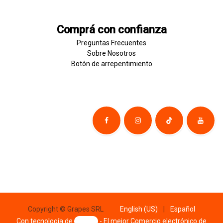
Comprá con confianza
Preguntas Frecuentes
Sobre
Nosotros
Botón de
​arre
pentim
​​​iento
English (US)
|
Español
Copyright © Grapes SRL
Con tecnología de
- El mejor
Comercio electrónico de