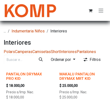
Ir al contenido
...
Indumentaria Niños
Interiores
Interiores
Polars
Camperas
Camisetas
Short
Interiores
Pantalones
Ordenar por
Filtros
PANTALON DRYMAX
MAKALU PANTALON
PRO KID
DRYMAX MRT KID
$
18.000,00
$
25.000,00
Precio s/Imp. Nac.
Precio s/Imp. Nac.
$
18.000,00
$
25.000,00