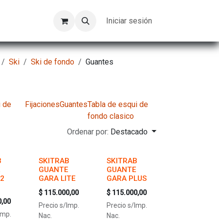
Kompeer
Trabajos
Iniciar sesión
Ski
Ski de fondo
Guantes
i de
Fijaciones
Guantes
Tabla de esqui de
fondo clasico
Ordenar por:
Destacado
B
SKITRAB
SKITRAB
E
GUANTE
GUANTE
.2
GARA LITE
GARA PLUS
$
115.000,00
$
115.000,00
0,00
Precio s/Imp.
Precio s/Imp.
Imp.
Nac.
Nac.