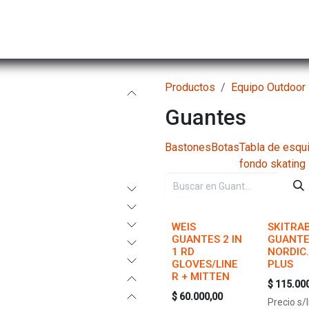
Hombre
Niños
Equipo Técnico
Actividad
Productos
Equipo Outdoor
Guantes
Bastones
Botas
Tabla de esqu
fondo skating
WEIS
SKITRA
GUANTES 2 IN
GUANT
1 RD
NORDIC
GLOVES/LINE
PLUS
R + MITTEN
$
115.00
$
60.000,00
Precio s/