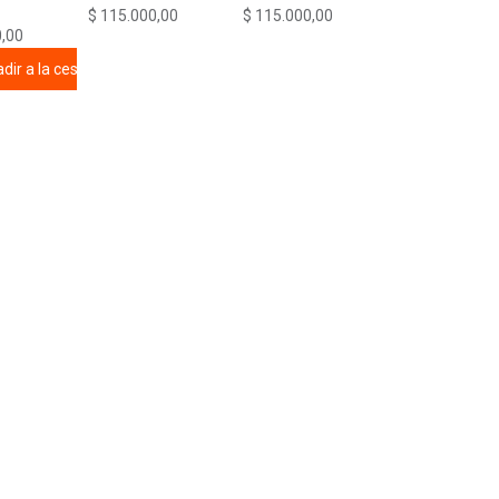
$
115.000,00
$
115.000,00
,00
dir a la cesta