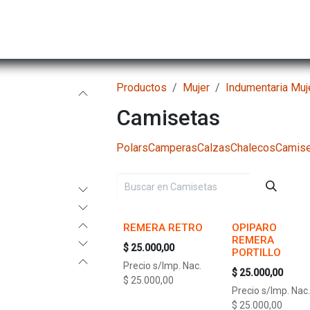
Hombre
Niños
Equipo Técnico
Actividad
Productos
Mujer
Indumentaria Muj
Camisetas
Polars
Camperas
Calzas
Chalecos
Camise
REMERA RETRO
OPIPARO
REMERA
$
25.000,00
PORTILLO
Precio s/Imp. Nac.
$
25.000,00
$
25.000,00
Precio s/Imp. Nac.
$
25.000,00