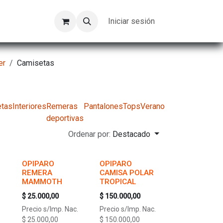
Kompeer
Trabajos
Iniciar sesión
er
Camisetas
tas
Interiores
Remeras
Pantalones
Tops
Verano
deportivas
Ordenar por:
Destacado
OPIPARO
OPIPARO
REMERA
CAMISA POLAR
MAMMOTH
TROPICAL
$
25.000,00
$
150.000,00
Precio s/Imp. Nac.
Precio s/Imp. Nac.
$
25.000,00
$
150.000,00