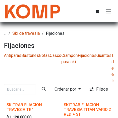
Ir al contenido
...
Ski de travesia
Fijaciones
Fijaciones
Antiparas
Bastones
Botas
Casco
Crampon
Fijaciones
Guantes
Tab
para ski
de
esq
en
tra
Ordenar por
Filtros
SKITRAB FIJACION
SKITRAB FIJACION
TRAVESIA TR1
TRAVESIA TITAN VARIO.2
RED + ST
$
1.120.000,00