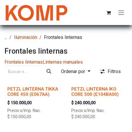
Ir al contenido
...
Iluminación
Frontales linternas
Frontales linternas
Frontales linternas
Linternas manuales
Ordenar por
Filtros
PETZL LINTERNA TIKKA
PETZL LINTERNA IKO
CORE 450 (E067AA)
CORE 500 (E104BA00)
$
150.000,00
$
240.000,00
Precio s/Imp. Nac.
Precio s/Imp. Nac.
$
150.000,00
$
240.000,00