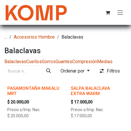
Ir al contenido
...
Accesorios Hombre
Balaclavas
Balaclavas
Balaclavas
Cuellos
Gorros
Guantes
Compresión
Medias
Ordenar por
Filtros
PASAMONTAÑA MAKALU
SALPA BALACLAVA
MRT
EXTRA WARM
$
20.000,00
$
17.000,00
Precio s/Imp. Nac.
Precio s/Imp. Nac.
$
20.000,00
$
17.000,00