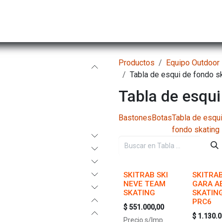
Hombre
Niños
Equipo Técnico
Actividad
Productos
Equipo Outdoor
Tabla de esqui de fondo s
Tabla de esqui
Bastones
Botas
Tabla de esqu
fondo skating
SKITRAB SKI
SKITRA
NEVE TEAM
GARA A
SKATING
SKATIN
PRC6
$
551.000,00
$
1.130.0
Precio s/Imp.