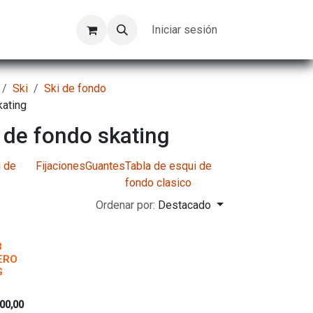
Kompeer
Trabajos
Iniciar sesión
Ski
Ski de fondo
kating
 de fondo skating
i de
Fijaciones
Guantes
Tabla de esqui de
fondo clasico
Ordenar por:
Destacado
B
ERO
G
00,00