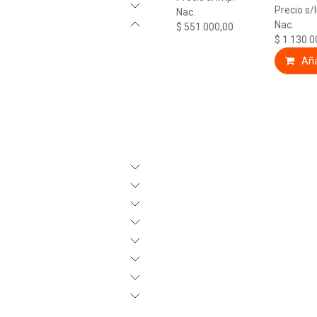
Precio s/
Nac.
Nac.
$
551.000,00
$
1.130.0
Aña