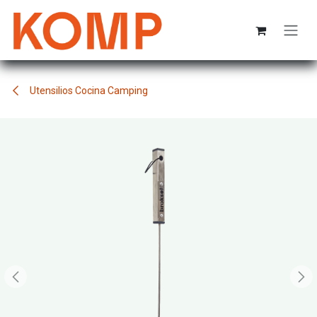
Ir al contenido
Utensilios Cocina Camping