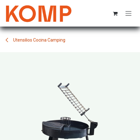
Ir al contenido
Utensilios Cocina Camping