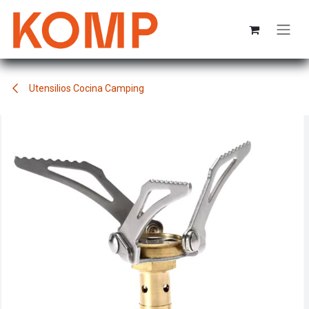
Ir al contenido
Utensilios Cocina Camping